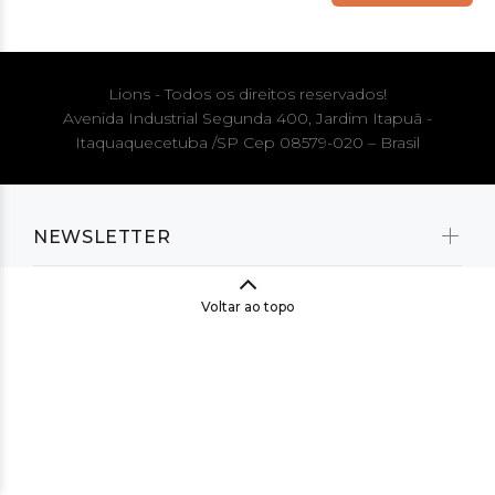
Lions - Todos os direitos reservados!
Avenida Industrial Segunda 400, Jardim Itapuã -
Itaquaquecetuba /SP Cep 08579-020 – Brasil
NEWSLETTER
Voltar ao topo