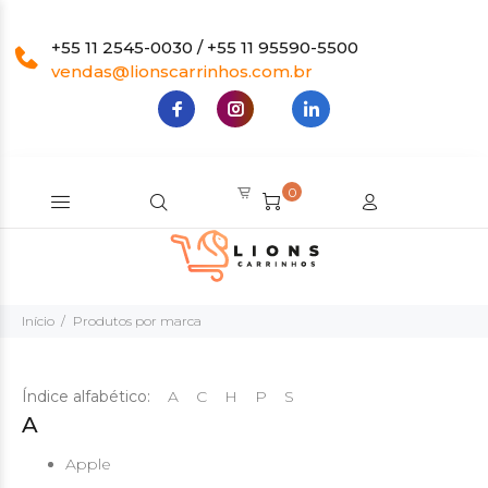
+55 11 2545-0030 / +55 11 95590-5500
vendas@lionscarrinhos.com.br
0
Início
Produtos por marca
Índice alfabético:
A
C
H
P
S
A
Apple