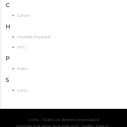
C
Canon
H
Hewlett-Packard
HTC
P
Palm
S
Sony
Lions - Todos os direitos reservados!
Avenida Industrial Segunda 400, Jardim Itapuã -