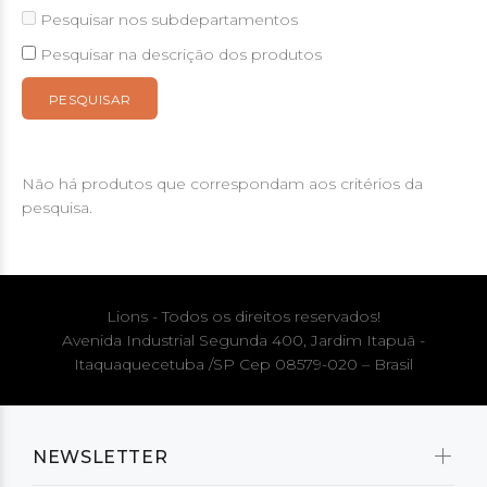
Pesquisar nos subdepartamentos
Pesquisar na descrição dos produtos
Não há produtos que correspondam aos critérios da
pesquisa.
Lions - Todos os direitos reservados!
Avenida Industrial Segunda 400, Jardim Itapuã -
Itaquaquecetuba /SP Cep 08579-020 – Brasil
NEWSLETTER