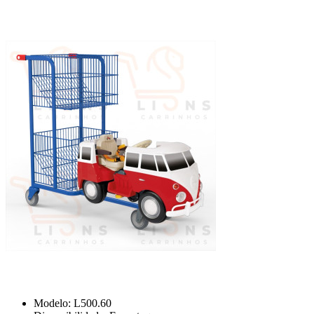
Modelo:
L500.60