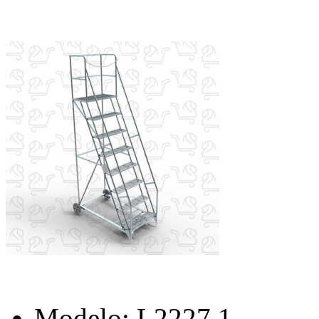
Modelo:
L2227.1