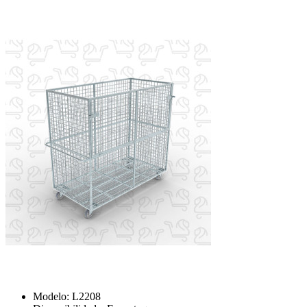
Modelo:
L2208