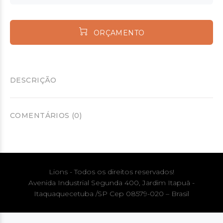
ORÇAMENTO
DESCRIÇÃO
COMENTÁRIOS (0)
Lions - Todos os direitos reservados!
Avenida Industrial Segunda 400, Jardim Itapuã -
Itaquaquecetuba /SP Cep 08579-020 – Brasil