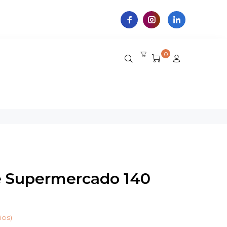
0
e Supermercado 140
ios)