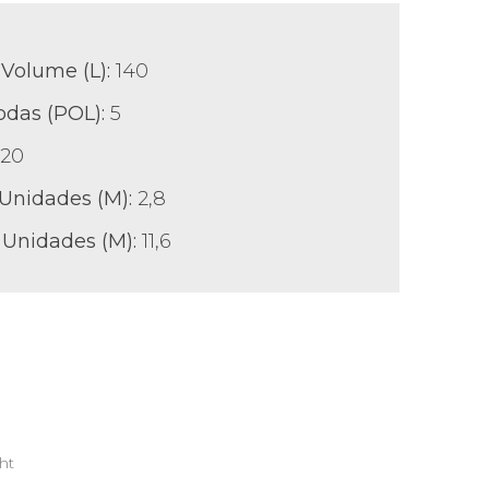
Volume (L):
140
odas (POL)
:
5
220
 Unidades (M):
2,8
 Unidades (M):
11,6
ht