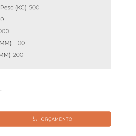
Peso (KG):
500
00
000
(MM):
1100
(MM):
200
ht
ORÇAMENTO