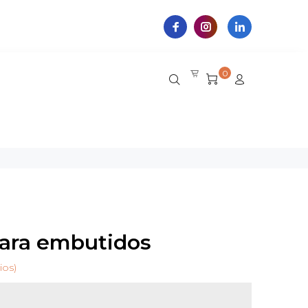
0
para embutidos
ios)