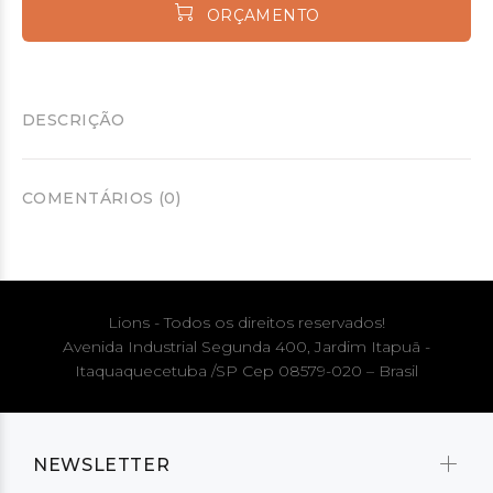
ORÇAMENTO
DESCRIÇÃO
COMENTÁRIOS (0)
Lions - Todos os direitos reservados!
Avenida Industrial Segunda 400, Jardim Itapuã -
Itaquaquecetuba /SP Cep 08579-020 – Brasil
NEWSLETTER