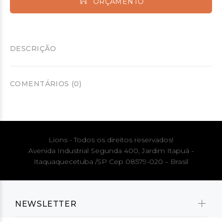
ORÇAMENTO
DESCRIÇÃO
COMENTÁRIOS (0)
Lions - Todos os direitos reservados!
Avenida Industrial Segunda 400, Jardim Itapuã -
Itaquaquecetuba /SP Cep 08579-020 – Brasil
NEWSLETTER