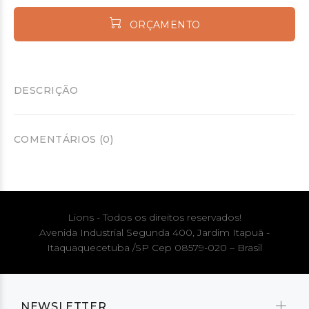
ORÇAMENTO
DESCRIÇÃO
COMENTÁRIOS (0)
Lions - Todos os direitos reservados!
Avenida Industrial Segunda 400, Jardim Itapuã -
Itaquaquecetuba /SP Cep 08579-020 – Brasil
NEWSLETTER