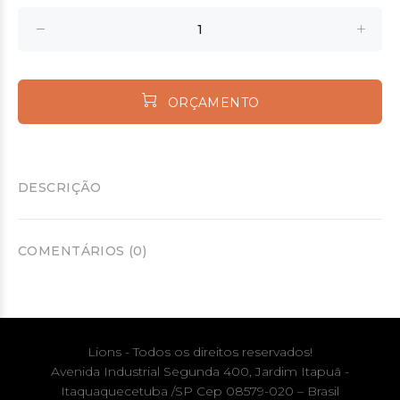
ORÇAMENTO
DESCRIÇÃO
COMENTÁRIOS (0)
Lions - Todos os direitos reservados!
Avenida Industrial Segunda 400, Jardim Itapuã -
Itaquaquecetuba /SP Cep 08579-020 – Brasil