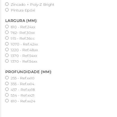
Zincado + Poly-Z Bright
Pintura Epóxi
LARGURA (MM):
610 - Ref.24xx
762- Ref.30xx
915 - Ref.36cc
1070 - Ref.42xx
1220 - Ref.48xx
1370 - Ref.54xx
1370 - Ref.54xx
PROFUNDIDADE (MM):
255 - Ref.xx10
355 - Ref.xx14
457 - Ref.xx18
534 - Ref.xx21
610 - Ref.xx24