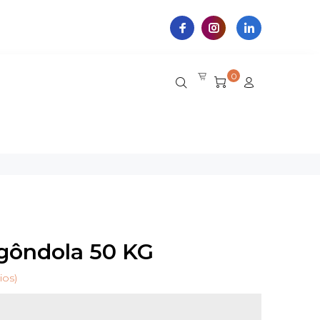
0
 gôndola 50 KG
ios)