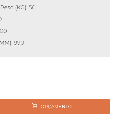
Peso (KG):
50
0
00
(MM):
990
ORÇAMENTO