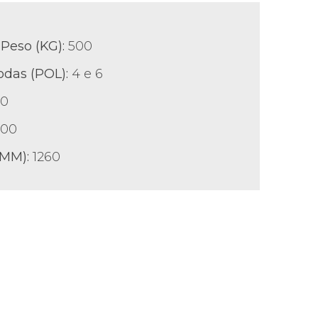
Peso (KG):
500
odas (POL)
:
4 e 6
60
00
(MM):
1260