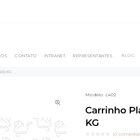
BLOG
ÇOS
CONTATO
INTRANET
REPRESENTANTES
 500 KG
Modelo:
L402
Carrinho P
KG
(0 comentár