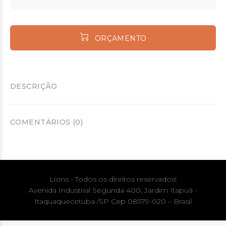
ORÇAMENTO
DESCRIÇÃO
COMENTÁRIOS (0)
Lions - Todos os direitos reservados!
Avenida Industrial Segunda 400, Jardim Itapuã -
Itaquaquecetuba /SP Cep 08579-020 – Brasil