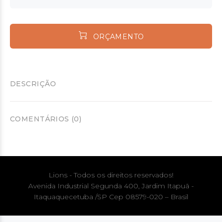
ORÇAMENTO
DESCRIÇÃO
COMENTÁRIOS (0)
Lions - Todos os direitos reservados!
Avenida Industrial Segunda 400, Jardim Itapuã -
Itaquaquecetuba /SP Cep 08579-020 – Brasil