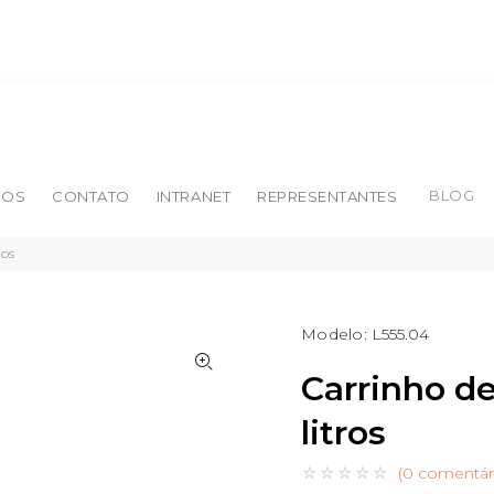
BLOG
ÇOS
CONTATO
INTRANET
REPRESENTANTES
ros
Modelo:
L555.04
Carrinho d
litros
(0 comentár