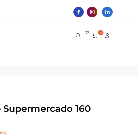
0
e Supermercado 160
ios)