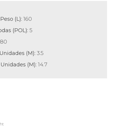
Peso (L):
160
odas (POL)
:
5
280
 Unidades (M):
3.5
 Unidades
(M):
14.7
ht