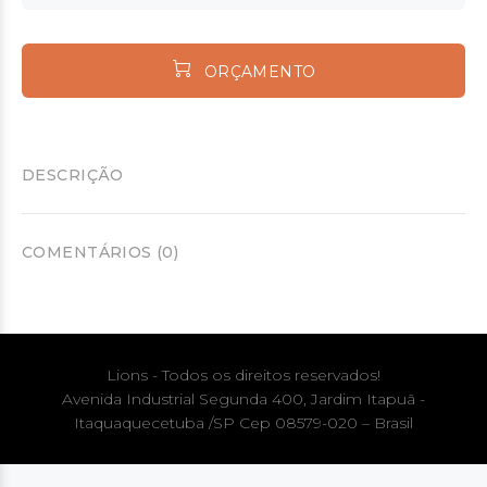
ORÇAMENTO
DESCRIÇÃO
COMENTÁRIOS (0)
Lions - Todos os direitos reservados!
Avenida Industrial Segunda 400, Jardim Itapuã -
Itaquaquecetuba /SP Cep 08579-020 – Brasil