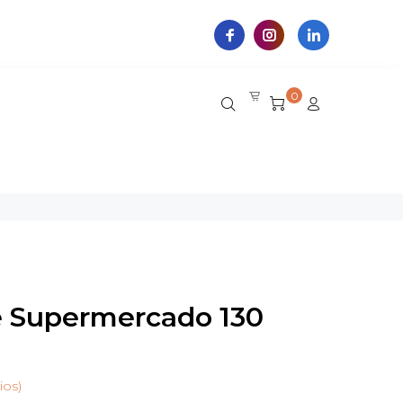
0
e Supermercado 130
ios)