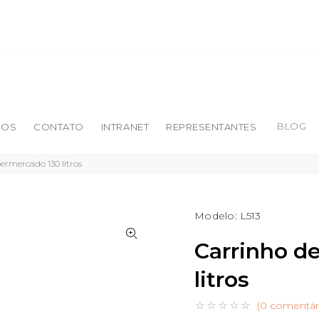
BLOG
ÇOS
CONTATO
INTRANET
REPRESENTANTES
ermercado 130 litros
Modelo:
L513
Carrinho d
litros
(0 comentár