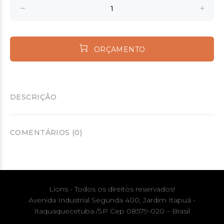
ORÇAMENTO
DESCRIÇÃO
COMENTÁRIOS (0)
Lions - Todos os direitos reservados!
Avenida Industrial Segunda 400, Jardim Itapuã -
Itaquaquecetuba /SP Cep 08579-020 – Brasil