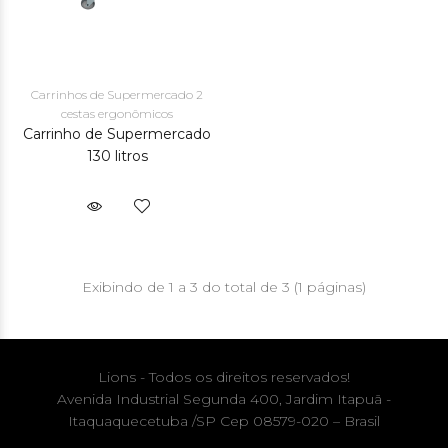
Carrinhos de Supermercado 2
cestas ergonômicos
Carrinho de Supermercado
130 litros
Exibindo de 1 a 3 do total de 3 (1 páginas)
Lions - Todos os direitos reservados!
Avenida Industrial Segunda 400, Jardim Itapuã -
Itaquaquecetuba /SP Cep 08579-020 – Brasil