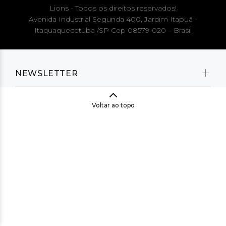
Lions - Todos os direitos reservados!
Avenida Industrial Segunda 400, Jardim Itapuã -
Itaquaquecetuba /SP Cep 08579-020 – Brasil
NEWSLETTER
Voltar ao topo