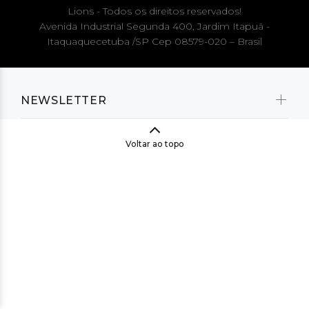
Lions - Todos os direitos reservados!
Avenida Industrial Segunda 400, Jardim Itapuã -
Itaquaquecetuba /SP Cep 08579-020 – Brasil
NEWSLETTER
Voltar ao topo